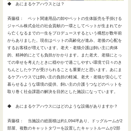
◆ あにまるケアハウスとは？
斉藤様： ペット関連用品の卸やペットの生体販売を手掛ける
ジャペル株式会社の社会貢献の一環としてペットが生まれてか
ら亡くなるまでの一生をプロデュースするという構想が数年前
からありました。現在はペットの高齢化が進み、老後の心配を
するお客様が増えています。老犬・老猫介護は飼い主に肉体
的、精神的にとても負担がかかります。また老犬、老猫にとっ
ての幸せを考えたときに穏やかで過ごしやすい環境で日々のき
ちんとしたケアが受けられることも重要だと思います。あにま
るケアハウスでは飼い主の負担の軽減、老犬・老猫が安心して
暮らせるような環境の提供、飼い主の介護うつなどのペットを
取り巻く社会課題の解決を目的とした施設になっています。
◆ あにまるケアハウスにはどのような設備がありますか？
斉藤様： 当施設の総面積は約1,094坪あり、ドッグルームが2
部屋、複数のキャットタワーを設置したキャットルームが2部