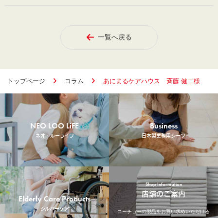
一覧へ戻る
トップページ
コラム
あにまるケアハウス 斉藤 健二様
NEO LOO LiFE
Business
ネオ・ルーライフ
日本製業務用シーツ
Shop Information
店舗のご案内
Elderly Care Products
シルバーケア
コーチョーの製品をお買い求めいただける