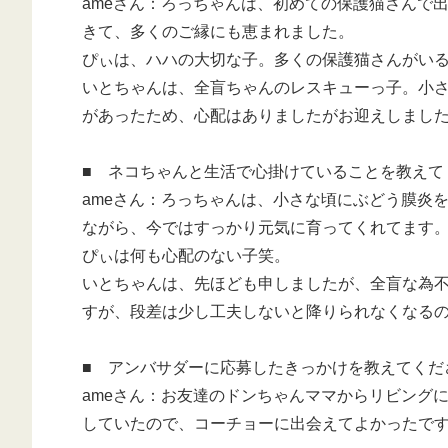
ameさん：ろっちゃんは、初めての保護猫さんで
きて、多くのご縁にも恵まれました。
ぴぃは、ハハの大切な子。多くの保護猫さんがい
いとちゃんは、全盲ちゃんのレスキューっ子。小
があったため、心配はありましたがお迎えしまし
■ ネコちゃんと生活で心掛けていることを教えて
ameさん：ろっちゃんは、小さな頃にぶどう膜炎
ながら、今ではすっかり元気に育ってくれてます
ぴぃは何も心配のない子笑。
いとちゃんは、先ほども申しましたが、全盲な為
すが、段差は少し工夫しないと降りられなくなる
■ アンバサダーに応募したきっかけを教えてくだ
ameさん：お友達のドンちゃんママからリビング
していたので、コーチョーに出会えてよかったで