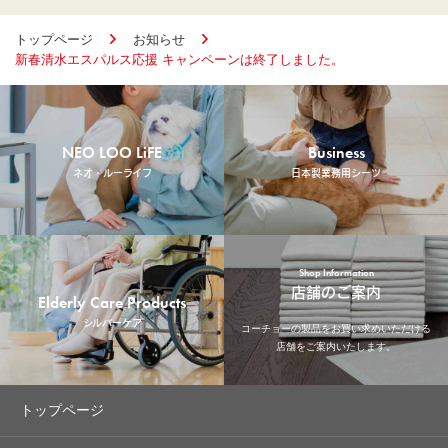
トップページ
お知らせ
新春清水エスパルス応援 キャンペーンは終了しました。
NEO LOO LiFE
Business
ネオ・ルーライフ
日本製業務用シーツ
Shop Information
店舗のご案内
Elderly Care Products
シルバーケア
コーチョーの製品をお買い求めいただける
店舗をご案内いたします。
トップページ