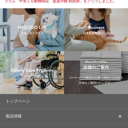
コラム「中里ミル動物病院 渡邉洋輔 獣医師」をアップしました。
NEO LOO LiFE
Business
ネオ・ルーライフ
日本製業務用シーツ
Shop Information
店舗のご案内
Elderly Care Products
シルバーケア
コーチョーの製品をお買い求めいただける
店舗をご案内いたします。
トップページ
製品情報