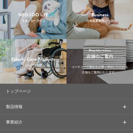
NEO LOO LiFE
Business
ネオ・ルーライフ
日本製業務用シーツ
Shop Information
店舗のご案内
Elderly Care Products
シルバーケア
コーチョーの製品をお買い求めいただける
店舗をご案内いたします。
トップページ
製品情報
事業紹介